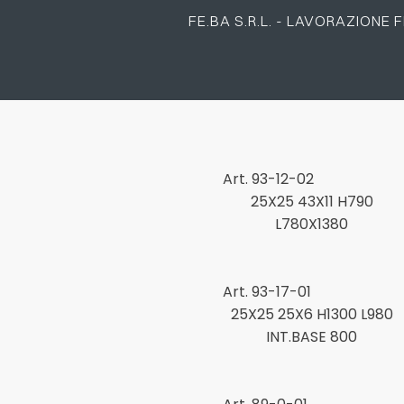
Ferro Battuto
FE.BA S.R.L. - LAVORAZIONE
Cancelli
Via E. Torricelli, 21
T
Torciglioni
36034 Malo (VI) - Italia
F
Inferriate e grate
SCARICA ORA
Volute
Acciaio Inox
Elementi decorativi e geo
Oggettistica e arredamento
Linea barocco
Art. 93-12-02
Pannelli per recinzioni
25X25 43X11 H790
L780X1380
Art. 93-17-01
25X25 25X6 H1300 L980
INT.BASE 800