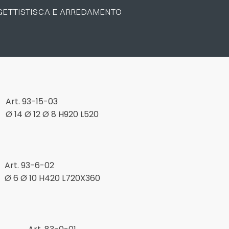
Acciaio
ETTISTISCA E ARREDAMENTO
SCARICA ORA
mento
tto
Art. 93-15-03
amento
Ø 14 Ø 12 Ø 8 H920 L520
Art. 93-6-02
Ø 6 Ø 10 H420 L720X360