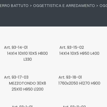
 FERRO BATTUTO
>
OGGETTISTICA E ARREDAMENTO
>
OGG
el. +39 0445 580865
info@feba.it
Alluminio
SCARICA ORA
ax +39 0445 580366
Oggettistica e arreda
Accessori per camine
metrici
Accessori per tende
Art. 93-14-01
Art. 93-15-02
Oggettistica e arred
14X14 10X10 10X5 H800
14X14 10X5 H950 L400
L330
Segnavento
Acciaio
Art. 93-17-03
Art. 93-18-01
MEZZOTONDO 30X8
1760x2050 H1270 H900
25X10 H950 L1200