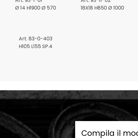
Art. 93-1-01
Art. 93-11-02
Ø 14 H1900 Ø 570
18X18 H850 Ø 1000
Art. 83-0-403
H105 L155 SP.4
Compila il mo