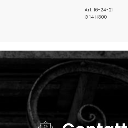
Linea barocco
Art. 16-24-21
Ø 14 H800