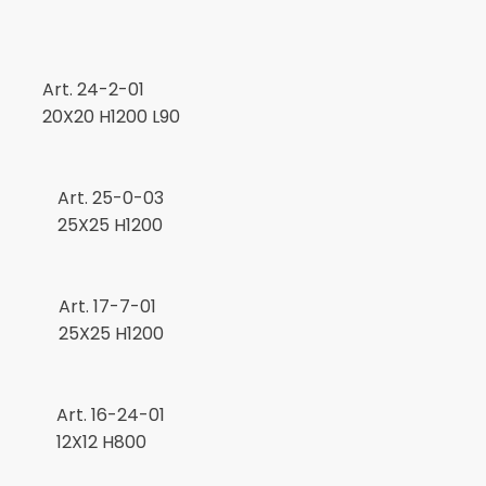
Acciaio
SCARICA ORA
Art. 24-2-01
mento
20X20 H1200 L90
Art. 25-0-03
25X25 H1200
Art. 17-7-01
25X25 H1200
Art. 16-24-01
12X12 H800