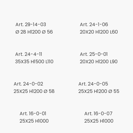
el. +39 0445 580865
info@feba.it
Alluminio
SCARICA ORA
ax +39 0445 580366
Art. 29-14-03
Art. 24-1-06
Oggettistica e arreda
Ø 28 H1200 Ø 56
20X20 H1200 L60
Acciaio
Art. 24-4-11
Art. 25-0-01
35X35 H1500 L110
20X20 H1200 L90
Art. 24-0-02
Art. 24-0-05
25X25 H1200 Ø 58
25X25 H1200 Ø 55
Art. 16-0-01
Art. 16-0-07
25X25 H1000
25X25 H1000
metrici