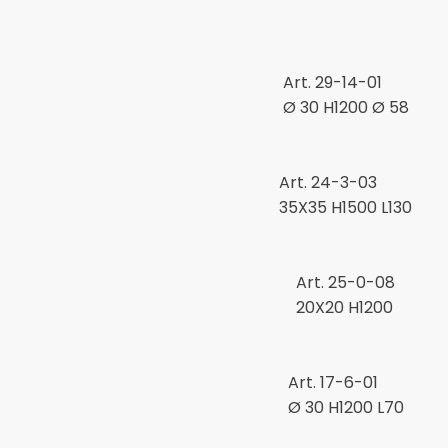
Ferro Battuto
Cancelli
Via E. Torricelli, 21
T
Terminali
36034 Malo (VI) - Italia
F
Inferriate e grate
SCARICA ORA
Art. 29-14-01
Piantoni alla Marinara
Ø 30 H1200 Ø 58
Acciaio Inox
Ricalcati
Oggettistica e arredamento
Tubo
Art. 24-3-03
35X35 H1500 L130
Pannelli per recinzioni
Pannelli
Elementi bombati
Art. 25-0-08
20X20 H1200
Torciglioni
Volute
Art. 17-6-01
Ø 30 H1200 L70
Elementi decorativi e geo