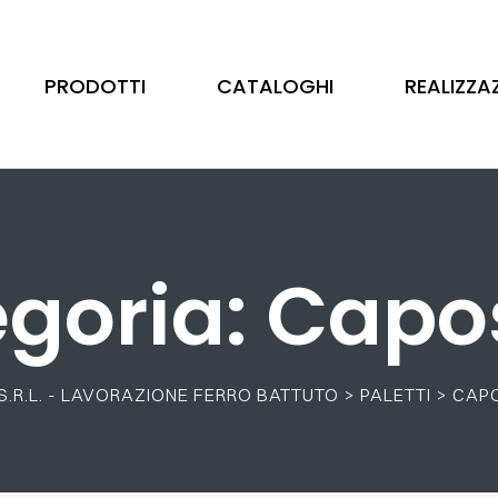
PRODOTTI
CATALOGHI
REALIZZA
goria:
Capo
Barre
S.R.L. - LAVORAZIONE FERRO BATTUTO
>
PALETTI
>
CAP
Ottone
Catalogo Illustrativo
Tubo