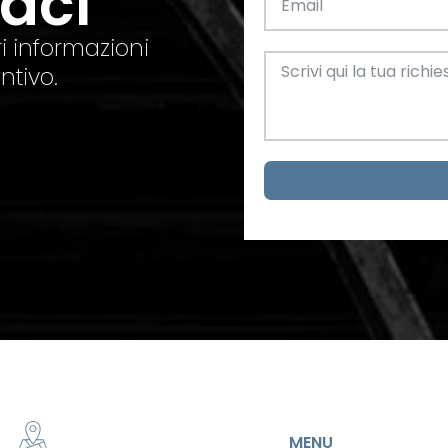
taci
i informazioni
ntivo.
MENU