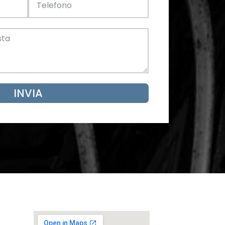
Acciaio
SCARICA ORA
mento
INVIA