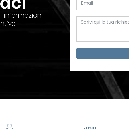
taci
el. +39 0445 580865
info@feba.it
Alluminio
SCARICA ORA
i informazioni
ax +39 0445 580366
ntivo.
Oggettistica e arreda
Acciaio
metrici
MENU