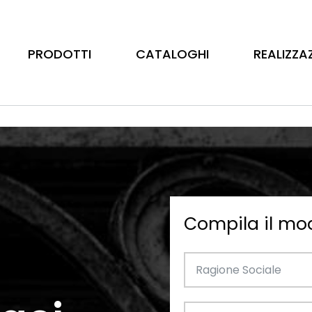
PRODOTTI
CATALOGHI
REALIZZA
Compila il mo
Barre
Ottone
Catalogo Illustrativo
Tubo