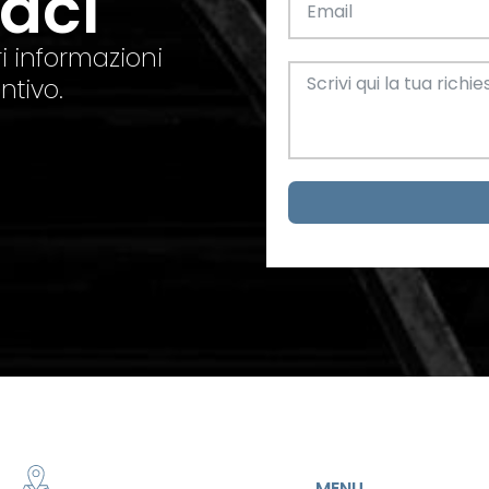
taci
el. +39 0445 580865
info@feba.it
Alluminio
SCARICA ORA
i informazioni
ax +39 0445 580366
ntivo.
Oggettistica e arreda
Acciaio
metrici
MENU