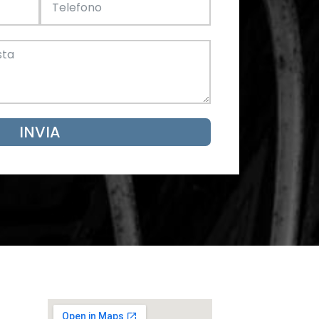
Acciaio
SCARICA ORA
mento
INVIA