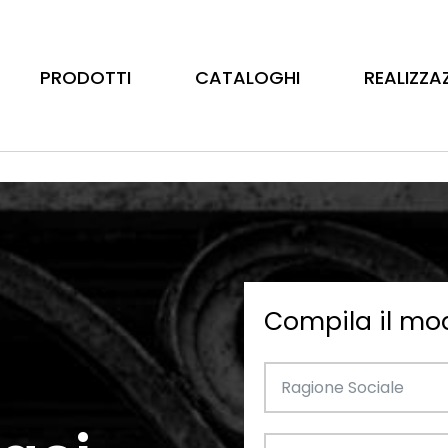
PRODOTTI
CATALOGHI
REALIZZA
Compila il mo
Barre
Ottone
Catalogo Illustrativo
Tubo