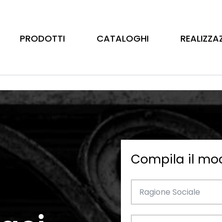
PRODOTTI
CATALOGHI
REALIZZA
Compila il mo
Barre
Ottone
Catalogo Illustrativo
Tubo