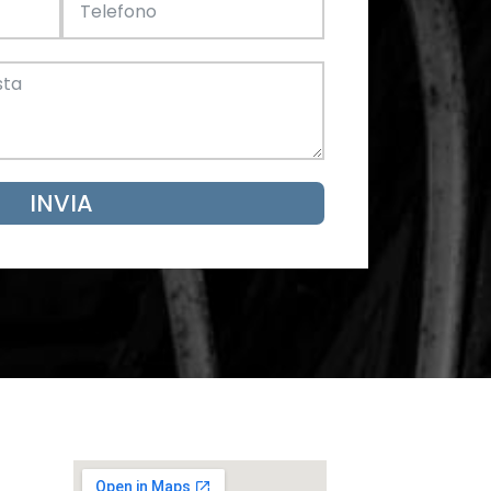
Acciaio
SCARICA ORA
mento
INVIA