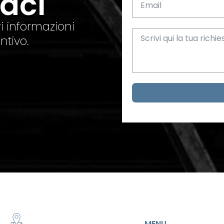
taci
el. +39 0445 580865
info@feba.it
Alluminio
SCARICA ORA
i informazioni
ax +39 0445 580366
ntivo.
Oggettistica e arreda
Acciaio
metrici
MENU