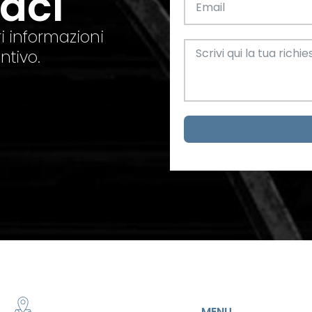
taci
el. +39 0445 580865
info@feba.it
Alluminio
SCARICA ORA
i informazioni
ax +39 0445 580366
ntivo.
Oggettistica e arreda
Acciaio
metrici
MENU