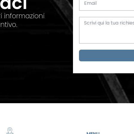
taci
el. +39 0445 580865
info@feba.it
Alluminio
SCARICA ORA
i informazioni
ax +39 0445 580366
ntivo.
Oggettistica e arreda
Acciaio
metrici
MENU