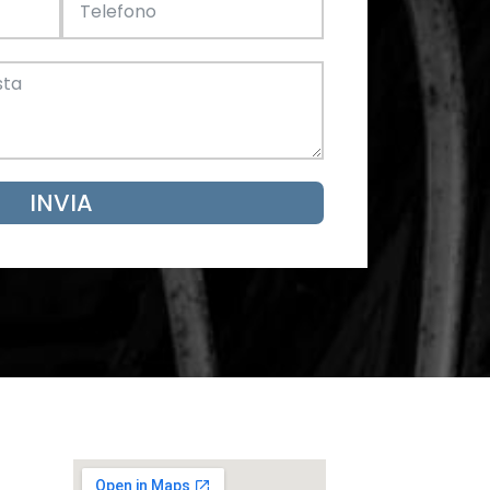
Acciaio
SCARICA ORA
mento
INVIA