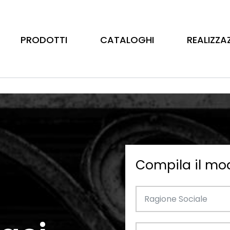
PRODOTTI
CATALOGHI
REALIZZA
Compila il mo
Barre
Ottone
Catalogo Illustrativo
Tubo