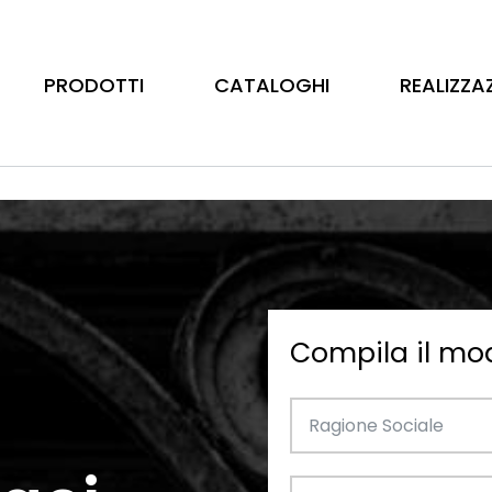
PRODOTTI
CATALOGHI
REALIZZA
Compila il mo
Barre
Ottone
Catalogo Illustrativo
Tubo