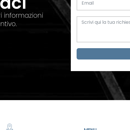
taci
el. +39 0445 580865
info@feba.it
Alluminio
SCARICA ORA
i informazioni
ax +39 0445 580366
ntivo.
Oggettistica e arreda
Acciaio
metrici
MENU