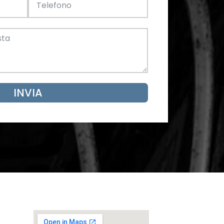
Acciaio
SCARICA ORA
mento
INVIA