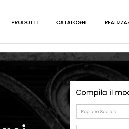
PRODOTTI
CATALOGHI
REALIZZA
Compila il mo
Barre
Ottone
Catalogo Illustrativo
Tubo