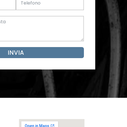
Acciaio
SCARICA ORA
mento
INVIA