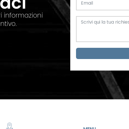
taci
el. +39 0445 580865
info@feba.it
Alluminio
SCARICA ORA
i informazioni
ax +39 0445 580366
ntivo.
Oggettistica e arreda
Acciaio
metrici
MENU