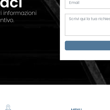
taci
el. +39 0445 580865
info@feba.it
Alluminio
SCARICA ORA
i informazioni
ax +39 0445 580366
ntivo.
Oggettistica e arreda
Acciaio
metrici
MENU