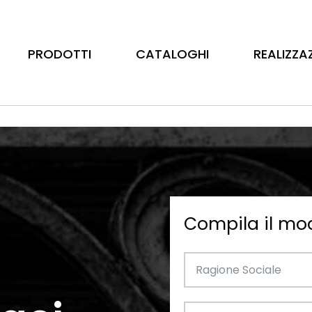
PRODOTTI
CATALOGHI
REALIZZA
Compila il mo
Barre
Ottone
Catalogo Illustrativo
Tubo