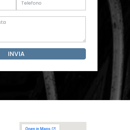
Acciaio
SCARICA ORA
mento
INVIA