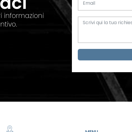
taci
el. +39 0445 580865
info@feba.it
Alluminio
SCARICA ORA
i informazioni
ax +39 0445 580366
ntivo.
Oggettistica e arreda
Acciaio
metrici
MENU