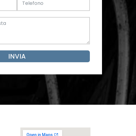
Acciaio
SCARICA ORA
mento
INVIA