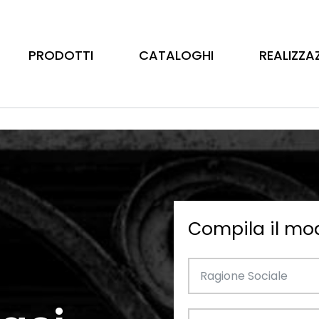
PRODOTTI
CATALOGHI
REALIZZA
Compila il mo
Barre
Ottone
Catalogo Illustrativo
Tubo