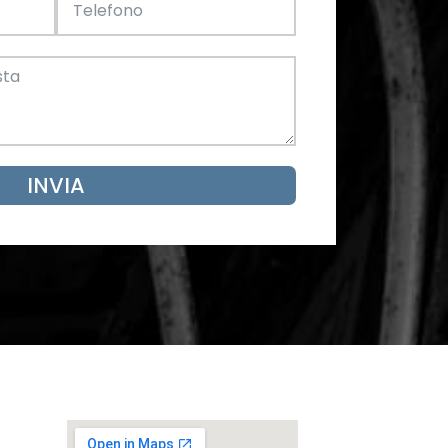
Acciaio
SCARICA ORA
mento
INVIA