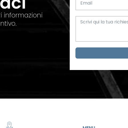
taci
el. +39 0445 580865
info@feba.it
Alluminio
SCARICA ORA
i informazioni
ax +39 0445 580366
ntivo.
Oggettistica e arreda
Acciaio
metrici
MENU