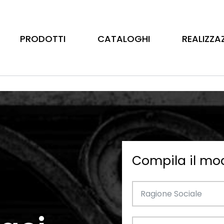
PRODOTTI
CATALOGHI
REALIZZA
Compila il mo
Barre
Ottone
Catalogo Illustrativo
Tubo