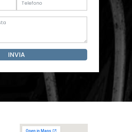
Acciaio
SCARICA ORA
mento
INVIA