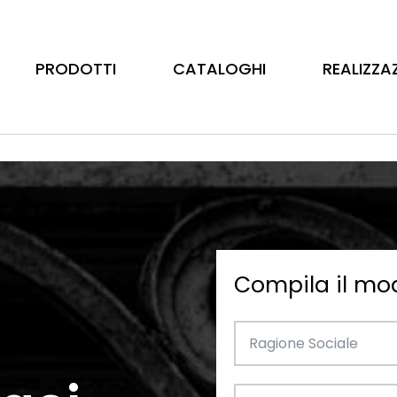
PRODOTTI
CATALOGHI
REALIZZA
Compila il mo
Barre
Ottone
Catalogo Illustrativo
Tubo