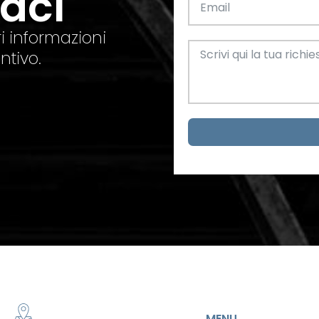
taci
el. +39 0445 580865
info@feba.it
Alluminio
SCARICA ORA
i informazioni
ax +39 0445 580366
ntivo.
Oggettistica e arreda
Acciaio
metrici
MENU