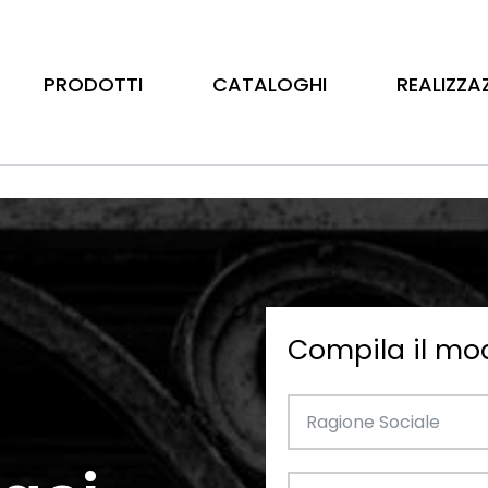
PRODOTTI
CATALOGHI
REALIZZA
Compila il mo
Barre
Ottone
Catalogo Illustrativo
Tubo