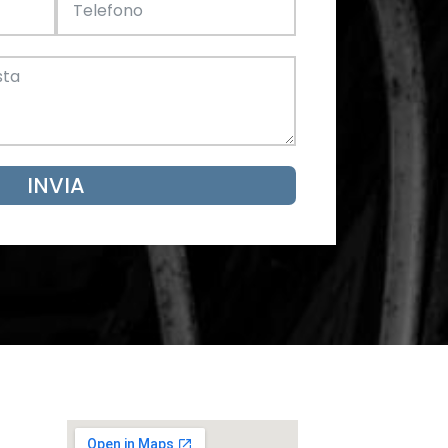
Acciaio
SCARICA ORA
mento
INVIA