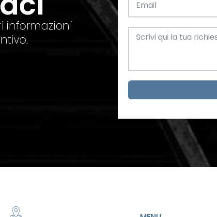
taci
el. +39 0445 580865
info@feba.it
Alluminio
SCARICA ORA
i informazioni
ax +39 0445 580366
ntivo.
Oggettistica e arreda
Acciaio
metrici
MENU