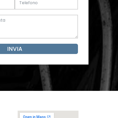
Acciaio
SCARICA ORA
mento
INVIA