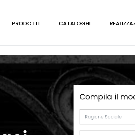
PRODOTTI
CATALOGHI
REALIZZA
Compila il mo
Barre
Ottone
Catalogo Illustrativo
Tubo