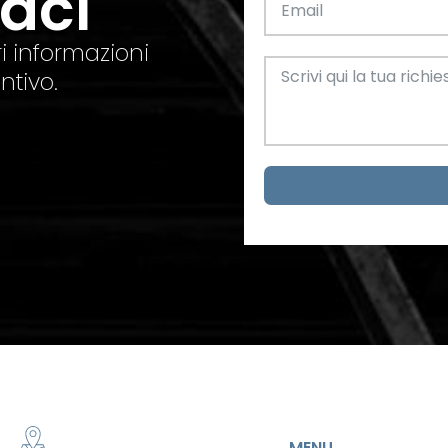
taci
el. +39 0445 580865
info@feba.it
Alluminio
SCARICA ORA
i informazioni
ax +39 0445 580366
ntivo.
Oggettistica e arreda
Acciaio
metrici
MENU