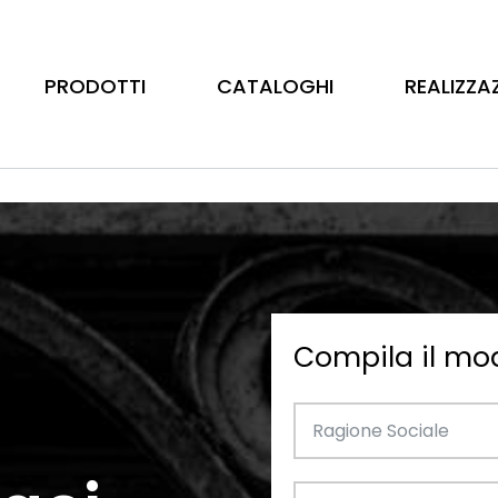
PRODOTTI
CATALOGHI
REALIZZA
Compila il mo
Barre
Ottone
Catalogo Illustrativo
Tubo