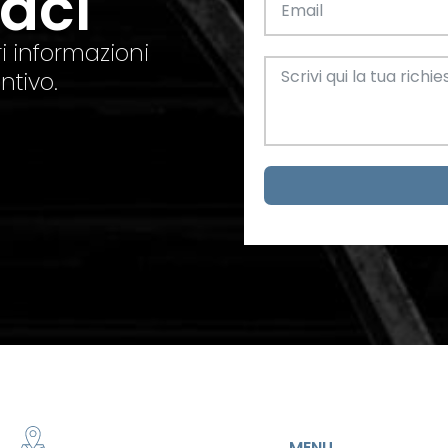
taci
el. +39 0445 580865
info@feba.it
Alluminio
SCARICA ORA
i informazioni
ax +39 0445 580366
ntivo.
Oggettistica e arreda
Acciaio
metrici
MENU