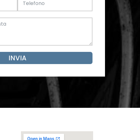
Acciaio
SCARICA ORA
mento
INVIA