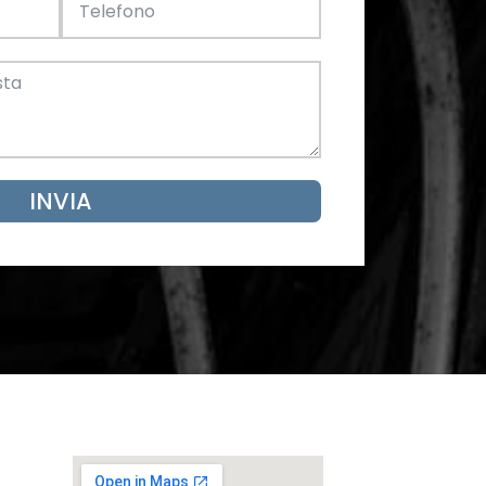
Acciaio
SCARICA ORA
mento
INVIA