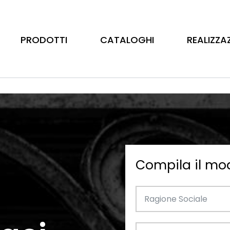
PRODOTTI
CATALOGHI
REALIZZA
Compila il mo
Barre
Ottone
Catalogo Illustrativo
Tubo