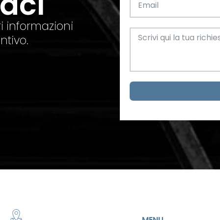
taci
el. +39 0445 580865
info@feba.it
Alluminio
SCARICA ORA
i informazioni
ax +39 0445 580366
ntivo.
Oggettistica e arreda
Acciaio
metrici
MENU