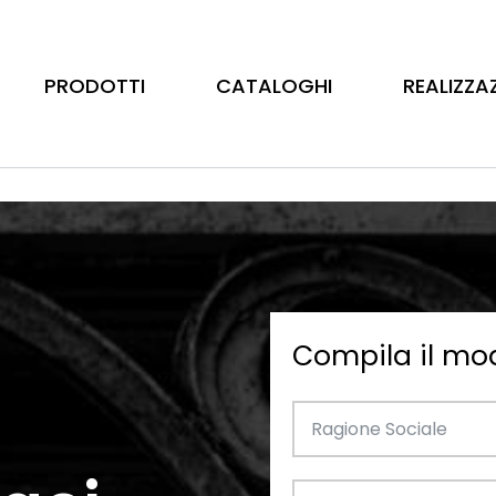
PRODOTTI
CATALOGHI
REALIZZA
Compila il mo
Barre
Ottone
Catalogo Illustrativo
Tubo