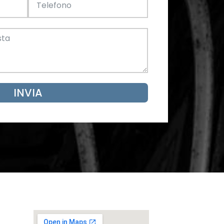
Acciaio
SCARICA ORA
mento
INVIA