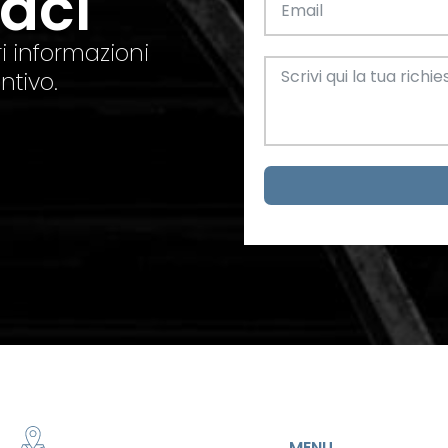
taci
el. +39 0445 580865
info@feba.it
Alluminio
SCARICA ORA
i informazioni
ax +39 0445 580366
ntivo.
Oggettistica e arreda
Acciaio
metrici
MENU