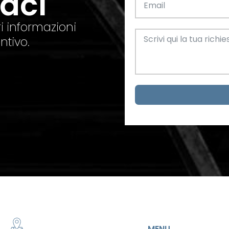
taci
el. +39 0445 580865
info@feba.it
Alluminio
SCARICA ORA
i informazioni
ax +39 0445 580366
ntivo.
Oggettistica e arreda
Acciaio
metrici
MENU