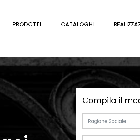
PRODOTTI
CATALOGHI
REALIZZA
Compila il mo
Barre
Ottone
Catalogo Illustrativo
Tubo