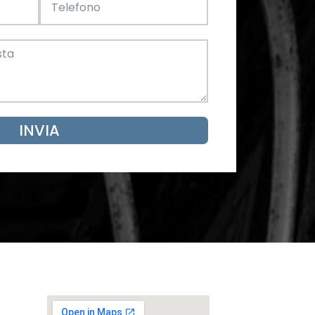
Acciaio
SCARICA ORA
mento
INVIA