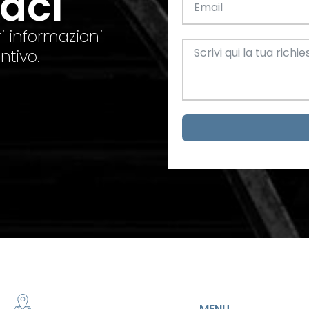
taci
el. +39 0445 580865
info@feba.it
Alluminio
SCARICA ORA
i informazioni
ax +39 0445 580366
ntivo.
Oggettistica e arreda
Acciaio
metrici
MENU