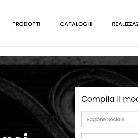
PRODOTTI
CATALOGHI
REALIZZA
Compila il mo
Barre
Ottone
Catalogo Illustrativo
Tubo