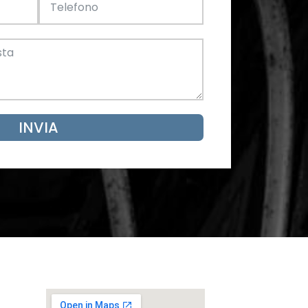
Acciaio
SCARICA ORA
mento
INVIA