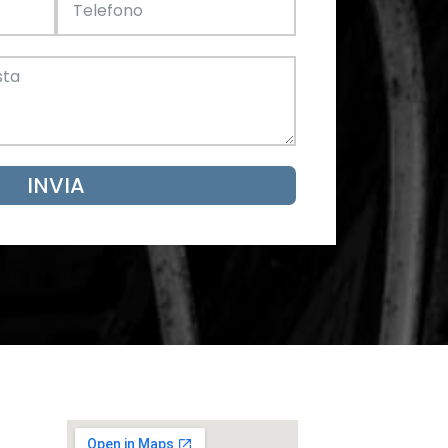
Acciaio
SCARICA ORA
mento
INVIA