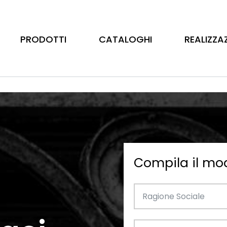
PRODOTTI
CATALOGHI
REALIZZA
Compila il mo
Barre
Ottone
Catalogo Illustrativo
Tubo