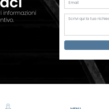
taci
el. +39 0445 580865
info@feba.it
Alluminio
SCARICA ORA
i informazioni
ax +39 0445 580366
ntivo.
Oggettistica e arreda
Acciaio
metrici
MENU